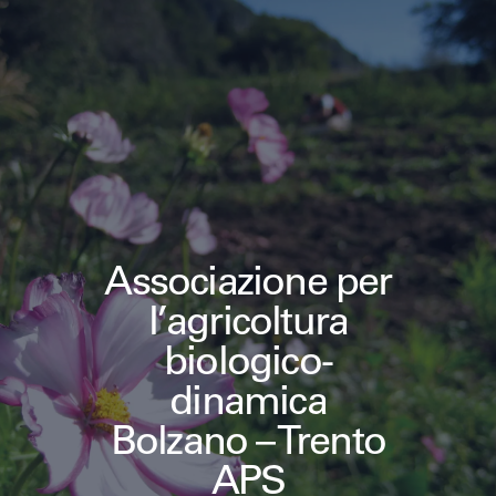
Associazione per
l’agricoltura
biologico-
dinamica
Bolzano – Trento
APS