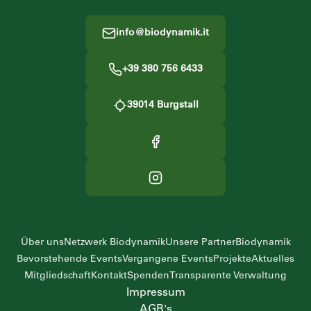
info@biodynamik.it
+39 380 756 6433
39014
Burgstall
Über uns
Netzwerk Biodynamik
Unsere Partner
Biodynamik
Bevorstehende Events
Vergangene Events
Projekte
Aktuelles
Mitgliedschaft
Kontakt
Spenden
Transparente Verwaltung
Impressum
AGB's