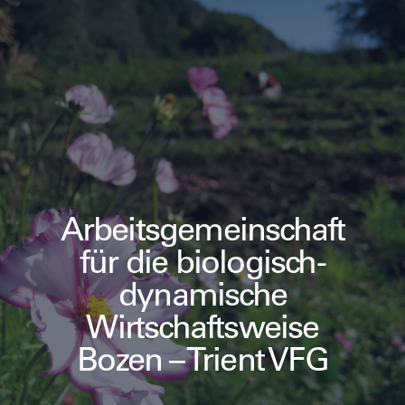
Arbeitsgemeinschaft
für die biologisch-
dynamische
Wirtschaftsweise
Bozen – Trient VFG