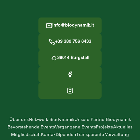
info@biodynamik.it
+39 380 756 6433
39014
Burgstall
Über uns
Netzwerk Biodynamik
Unsere Partner
Biodynamik
Bevorstehende Events
Vergangene Events
Projekte
Aktuelles
Mitgliedschaft
Kontakt
Spenden
Transparente Verwaltung