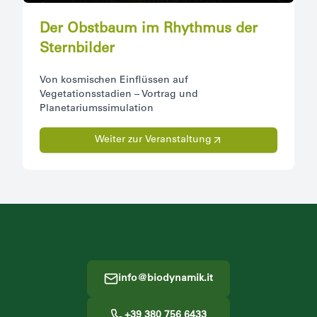
Der Obstbaum im Rhythmus der
Sternbilder
Von kosmischen Einflüssen auf
Vegetationsstadien – Vortrag und
Planetariumssimulation
Weiter zur Veranstaltung
Footer
info@biodynamik.it
+39 380 756 6433