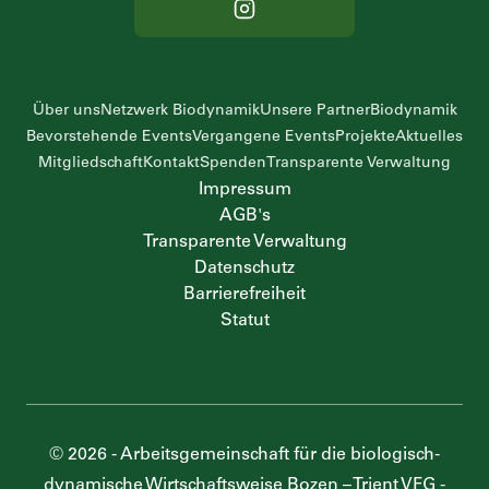
Über uns
Netzwerk Biodynamik
Unsere Partner
Biodynamik
Bevorstehende Events
Vergangene Events
Projekte
Aktuelles
Mitgliedschaft
Kontakt
Spenden
Transparente Verwaltung
Impressum
AGB's
Transparente Verwaltung
Datenschutz
Barrierefreiheit
Statut
©
2026
-
Arbeitsgemeinschaft für die biologisch-
dynamische Wirtschaftsweise Bozen – Trient VFG
-