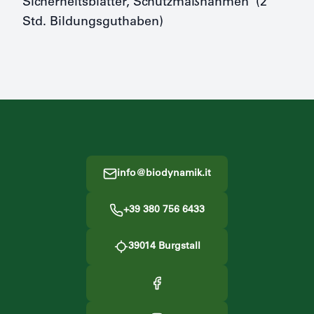
Sicherheitsblätter, Schutzmaßnahmen (2
Std. Bildungsguthaben)
Footer
info@biodynamik.it
+39 380 756 6433
39014
Burgstall