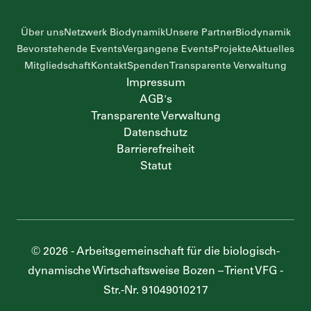
Über uns
Netzwerk Biodynamik
Unsere Partner
Biodynamik
Bevorstehende Events
Vergangene Events
Projekte
Aktuelles
Mitgliedschaft
Kontakt
Spenden
Transparente Verwaltung
Impressum
AGB's
Transparente Verwaltung
Datenschutz
Barrierefreiheit
Statut
©
2026
-
Arbeitsgemeinschaft für die biologisch-
dynamische Wirtschaftsweise Bozen – Trient VFG
-
Str.-Nr.
91049010217