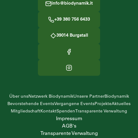
info@biodynamik.it
+39 380 756 6433
39014
Burgstall
Über uns
Netzwerk Biodynamik
Unsere Partner
Biodynamik
Bevorstehende Events
Vergangene Events
Projekte
Aktuelles
Mitgliedschaft
Kontakt
Spenden
Transparente Verwaltung
Impressum
AGB's
Transparente Verwaltung